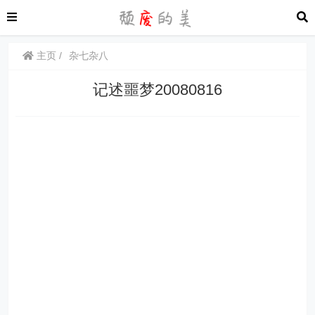
主页
杂七杂八
记述噩梦20080816