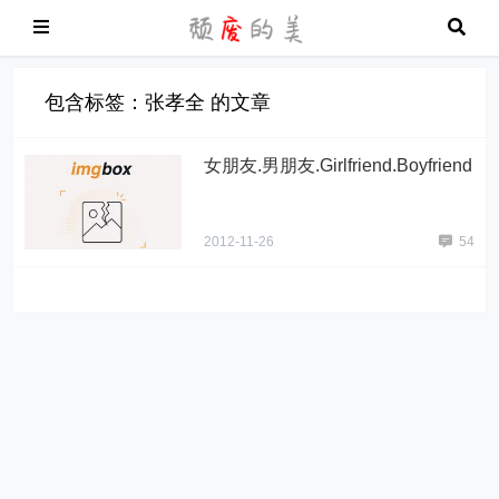
包含标签：张孝全 的文章
女朋友.男朋友.Girlfriend.Boyfriend
2012-11-26
54