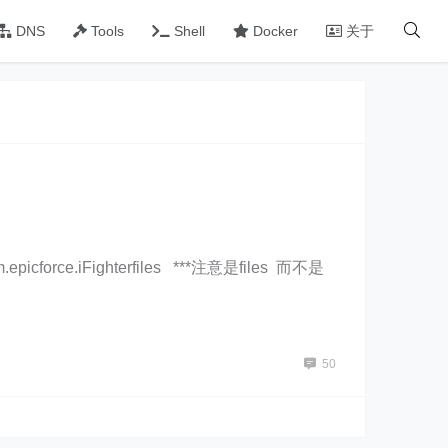
DNS
Tools
Shell
Docker
关于
force.iFighterfiles ***注意是files 而不是
50