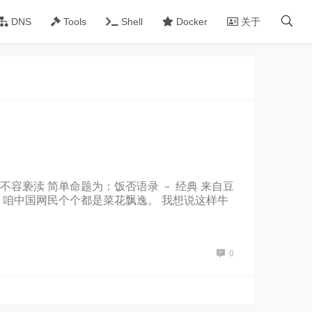
DNS
Tools
Shell
Docker
关于
不容亵渎 简单命题为：饭否语录 － 经典 来自豆
咱中国网民个个都是菜花飘逸。 我想说这样牛
当场我就报了。 2.别在我的坟前哭，脏了我轮回
都用来怀疑生命。 4.是这样的张总，妳在家里的
是肯定不行的。即使同一篇文章也不行。不不，多
0