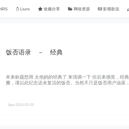
NRS
Liunx
收藏分享
网络资源
影视歌说
饭否语录 － 经典
本来标题想用 太他妈的经典了 来强调一下 但后来感觉，经典
瓣，谨以此纪念还未复活的饭否。当然不只是饭否用户油菜，
逼的网民群体是不可战胜的！ 1.我这人从不记仇，一般有仇
的路。 3.已经将整个青春都用来检讨青春，还要把整个生命
电脑上按了CTRL+C，然后在公司的电脑上再按CTRL+V
Jays
2010-02-05
贵的电脑都不行。 ……