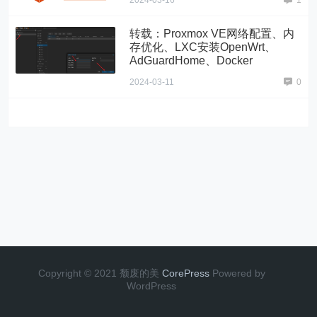
2024-03-16
1
转载：Proxmox VE网络配置、内
存优化、LXC安装OpenWrt、
AdGuardHome、Docker
2024-03-11
0
Copyright © 2021 颓废的美
CorePress
Powered by
WordPress