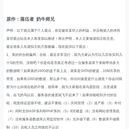
原作：落伍者 奶牛师兄
声明：以下观点属于个人观点，肯定破坏某些人的利益，并且根据人的本性
某些观点站在本人角度加以阐述！再次声明，本人主要做虚拟主机生意。
最近很多人在虚拟主机方面被骗，现在提供以下观点：
1、美好的合租骗局：合租，最近非常流行，因为大家认为可以几百块买到几
十G的空间。没错吧？但是你是否真正考虑过一台服务器算下来能带动多大
的数据呢？如果真的160G的盘子装上去，就算是SATA的硬盘，10M共享的
带宽，如果有100G的数据，那么多个站，你访问速度是什么感觉？你会问我
那为什么你现在租的不慢，很简单，因为大家都在菜鸟蛋阶段，当变成菜
鸟，会飞的鸟以后，服务器的速度就飞不起来了！如果你能租到月付的合
租，我觉得还是很不错。建议不要租（1）共同管理 （2）送产权 （3）年付
（4）同时支持ASP系列和PHP系列 （5）IDE硬盘（6）没有网站管理系统
（7）没有服务器数据库占用监控软件（8）允许做下载（9）数据库不做限
制（10）合租人员之间彼此不认识