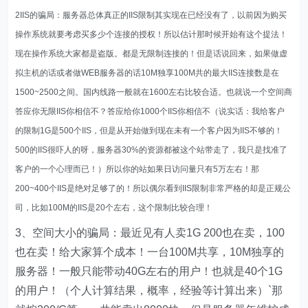
2IIS的骗局：服务器总体真正的IIS限制其实现在已经没有了，以前因为购买
操作系统就要考虑买多少个连接的授权！所以估计那时候开始有这个提法！
现在操作系统大家都是盗版。都是无限制连接的！但是话说回来，如果做虚
拟主机的话或者做WEB服务器的话10M独享100M共的最大IIS连接数是在
1500~2500之间。国内线路一般就在1600左右比较合适。也就说一个空间商
答应你无限IIS你相信不？答应给你1000个IIS你相信不（说实话：我给客户
的限制1G是500个IIS，但是从开始做到现在未有一个客户因为IIS不够的！
500的IIS很吓人的呀，服务器30%的资源都被这个站带走了，我只是找准了
客户的一个心理而已！）所以你的站如果日访问量只有5万左右！那
200~400个IIS是绝对足够了的！所以偶尔看到IIS限制非常严格的却是正规公
司，比如100M的IIS是20个左右，这个限制比较合理！
3、空间大小的骗局：最近见有人卖1G 200也在卖，100
也在卖！给大家算个成本！一台100M共享，10M独享的
服务器！一般只能带动40G左右的用户！也就是40个1G
的用户！（个人计算结果，概率，经验等计算出来）`那