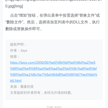
0.jpg[/img]
点击“增加”按钮，在弹出菜单中按需选择“替换文件”或
“删除文件”。然后，选择添加至列表中的DLL文件，执行
删除或替换操作即可。
版权声明：
作者：Jays
链接：
https://ijays.com/2006/06/%e6%9b%bf%e6%8d%a2%e5
%88%a0%e9%99%a4%e6%ad%a3%e5%9c%a8%e8%bf
%90%e8%a1%8c%e7%9a%84dll%e6%96%87%e4%bb%
b6.html
来源：颓废的美
文章版权归作者所有，未经允许请勿转载。
THE END