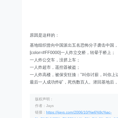
原因是这样的：
基地组织曾向中国派出五名恐怖分子袭击中国
[color=#FF0000]一人炸立交桥，转晕于桥上；
一人炸公交车，没挤上车；
一人炸超市，遥控器被盗；
一人炸高楼，被保安狂揍："叫你讨薪，叫你上访
最后一人成功炸矿，死伤数百人。潜回基地后，半年都
版权声明：
作者：Jays
链接：
https://ijays.com/2006/10/%e6%9c%ac-