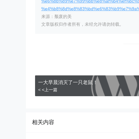
%e6%8b%89%e7%99%bb%e8%af%b4%ef%bc%
%e4%b8%8d%e8%83%bd%e6%83%b9%e7%9a%
来源：颓废的美
文章版权归作者所有，未经允许请勿转载。
一大早晨消灭了一只老鼠！
< <上一篇
相关内容