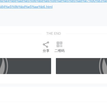
9a%e4%b8%ad%e5%9b%bd%e6%98%af%e5%85%a8%e7%90%83%e
84%e5%9b%bd%e5%ae%b6.html
THE END
分享
二维码