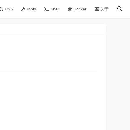
DNS
Tools
Shell
Docker
关于