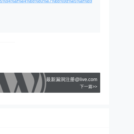
5%94%af%e4%b8%80%e7%bb%9d%e5%af%b9
最新漏洞注册@live.com
下一篇>>