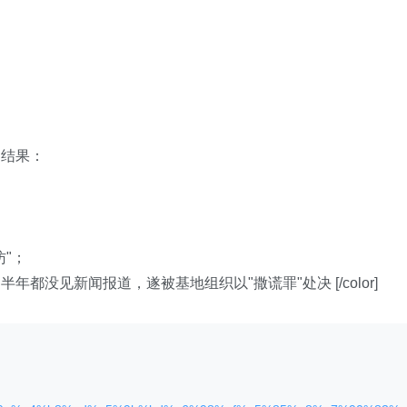
，结果：
"；
没见新闻报道，遂被基地组织以"撒谎罪"处决 [/color]