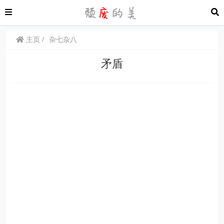
主页
杂七杂八
矛盾