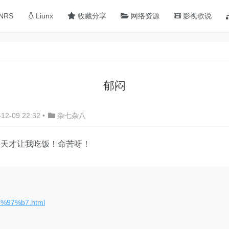
NRS
Liunx
收藏分享
网络资源
影视歌说
郁闷
12-09 22:32
•
杂七杂八
一天才让我吃饭！命苦呀！
9%97%b7.html