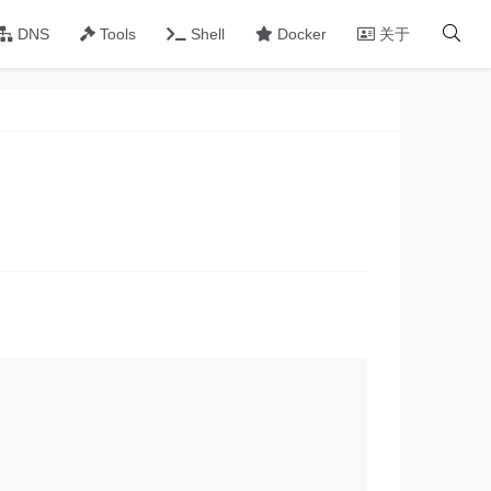
DNS
Tools
Shell
Docker
关于