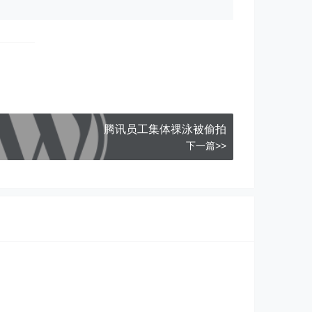
腾讯员工集体祼泳被偷拍
下一篇>>