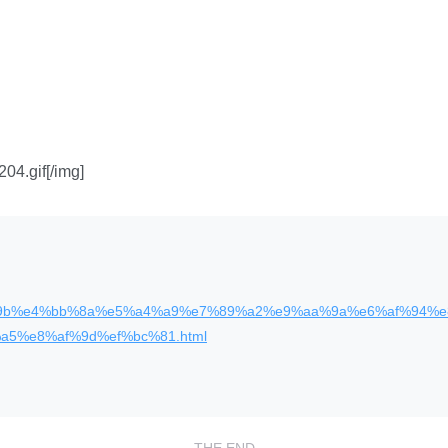
04.gif[/img]
e5%88%9b%e4%bb%8a%e5%a4%a9%e7%89%a2%e9%aa%9a%e6%af%9
5%e8%af%9d%ef%bc%81.html