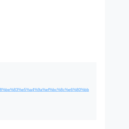
4%e8%be%83%e5%a4%9a%ef%bc%8c%e6%80%bb