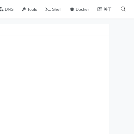
DNS
Tools
Shell
Docker
关于