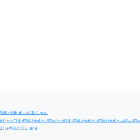
9%9b%86office2007-pro-
87%e7%89%88%e5%8f%af%e9%80%9a%e8%bf%87%e6%ad%a3%e
%ef%bc%81.html