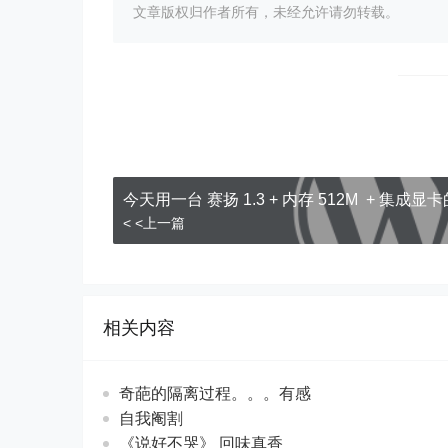
文章版权归作者所有，未经允许请勿转载。
今天用一台 赛扬 1.3 + 内存 512M + 集成显卡
< <上一篇
相关内容
奇葩的隔离过程。。。有感
自我阉割
《说好不哭》 回味真香