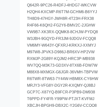
Q642R-9PC26-R4DFJ-4HDG7-WKCVW
H2QH4-KXCMP-R6T7M-GCHM6-B6YYJ
TH8D9-47HGY-JWH8R-4T23H-FRX38
R4F66-K6QH2-FG2Y6-BMV2C-2JGHW
VW9B7-XK3RX-QQMK8-8CHJW-PYDQ8
W3JBH-9GQYD-FR3JM-9JDGV-FCQQ8
VM6MY-W643Y-QFXRJ-KRKXJ-XXMYJ
M97W8-JPVK3-D986J-BR6XV-HP2VW
RXMJP-2G89Y-KQJM2-HRC3P-MB938
WV7QQ-M3K73-GD3XV-8TX6B-FDW7W
M88X8-MXMGX-G6JGR-36VMH-TBPVW
R6TWR-8TW63-7Y44W-HBM8X-CY6HW
MRJY3-VFG8Y-DGY2R-KXQMY-QJ8BJ
GCP7C-X87YQ-B9FCR-P3PB9-DM938
T6PPD-FY4FR-Y99PW-PTJXT-KVFMJ
XBCJH-BPGH9-DBX2C-Y2G6V-CCQQ8