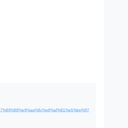
7%89%88%e9%aa%8c%e8%af%81%e5%be%97