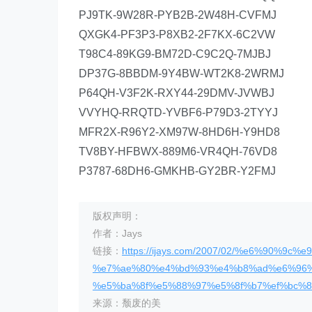
PJ9TK-9W28R-PYB2B-2W48H-CVFMJ
QXGK4-PF3P3-P8XB2-2F7KX-6C2VW
T98C4-89KG9-BM72D-C9C2Q-7MJBJ
DP37G-8BBDM-9Y4BW-WT2K8-2WRMJ
P64QH-V3F2K-RXY44-29DMV-JVWBJ
VVYHQ-RRQTD-YVBF6-P79D3-2TYYJ
MFR2X-R96Y2-XM97W-8HD6H-Y9HD8
TV8BY-HFBWX-889M6-VR4QH-76VD8
P3787-68DH6-GMKHB-GY2BR-Y2FMJ
版权声明：
作者：Jays
链接：
https://ijays.com/2007/02/%e6%90%9c%e
%e7%ae%80%e4%bd%93%e4%b8%ad%e6%96%
%e5%ba%8f%e5%88%97%e5%8f%b7%ef%bc%81
来源：颓废的美