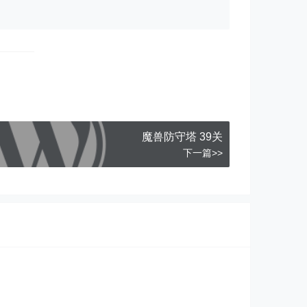
魔兽防守塔 39关
下一篇>>