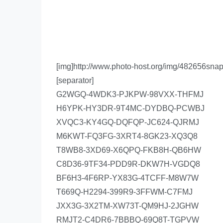
[img]http://www.photo-host.org/img/482656snap
[separator]
G2WGQ-4WDK3-PJKPW-98VXX-THFMJ
H6YPK-HY3DR-9T4MC-DYDBQ-PCWBJ
XVQC3-KY4GQ-DQFQP-JC624-QJRMJ
M6KWT-FQ3FG-3XRT4-8GK23-XQ3Q8
T8WB8-3XD69-X6QPQ-FKB8H-QB6HW
C8D36-9TF34-PDD9R-DKW7H-VGDQ8
BF6H3-4F6RP-YX83G-4TCFF-M8W7W
T669Q-H2294-399R9-3FFWM-C7FMJ
JXX3G-3X2TM-XW73T-QM9HJ-2JGHW
RMJT2-C4DR6-7BBBQ-69Q8T-TGPVW