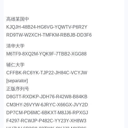
高雄某国中
KJQJH-48B24-HG6VG-YQWTV-P6R2Y
RD9TW-W2XCH-TMFKM-RBBJB-DD3F6
清华大学
M6TF9-8XQ2M-YQK9F-7TBB2-XGG88
辅仁大学
CFFBK-RC6YK-TJP22-JH84C-VCYJW
[separator]
正版序列号
D8GTT-RXDKP-JDH76-R42W8-B84KB
CM3HY-26VYW-6JRYC-X66GX-JVY2D
DP7CM-PD6MC-6BKXT-M8JJ6-RPXGJ
F4297-RCWJP-P482C-YY23Y-XH8W3