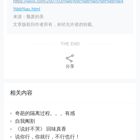
https://ijays.com/2007/03/%e6%9c%8b%e5%8f%8b%e4
%bb%ac.html
来源：颓废的美
文章版权归作者所有，未经允许请勿转载。
THE END
分享
相关内容
奇葩的隔离过程。。。有感
自我阉割
《说好不哭》 回味真香
说你行，你就行，不行也行！