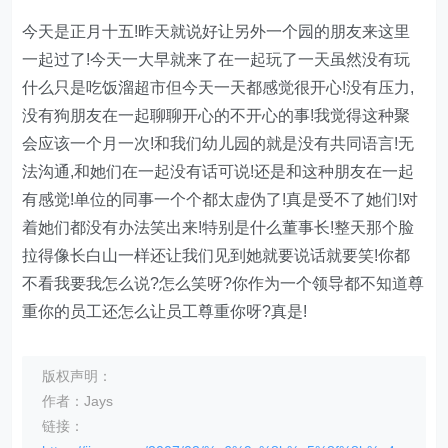
今天是正月十五!昨天就说好让另外一个园的朋友来这里
一起过了!今天一大早就来了在一起玩了一天虽然没有玩
什么只是吃饭溜超市但今天一天都感觉很开心!没有压力,
没有狗朋友在一起聊聊开心的不开心的事!我觉得这种聚
会应该一个月一次!和我们幼儿园的就是没有共同语言!无
法沟通,和她们在一起没有话可说!还是和这种朋友在一起
有感觉!单位的同事一个个都太虚伪了!真是受不了她们!对
着她们都没有办法笑出来!特别是什么董事长!整天那个脸
拉得像长白山一样还让我们见到她就要说话就要笑!你都
不看我要我怎么说?怎么笑呀?你作为一个领导都不知道尊
重你的员工还怎么让员工尊重你呀?真是!
版权声明：
作者：Jays
链接：