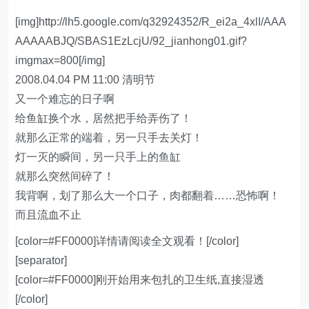
[img]http://lh5.google.com/q32924352/R_ei2a_4xlI/AAA
AAAAABJQ/SBAS1EzLcjU/92_jianhong01.gif?
imgmax=800[/img]
2008.04.04 PM 11:00 清明节
又一个难忘的日子啊
给鱼缸换个水，居然把手给弄伤了！
就那么正常的端着，另一只手去关灯！
灯一灭的瞬间，另一只手上的鱼缸
就那么突然间碎了！
我背啊，划了那么大一个口子，肉都翻着……恐怖啊！
而且流血不止
[color=#FF0000]详情请阅读全文观看！[/color]
[separator]
[color=#FF0000]刚开始用来包扎的卫生纸,直接湿透
[/color]