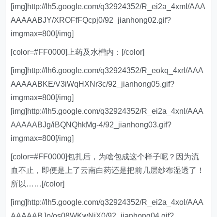
[img]http://lh5.google.com/q32924352/R_ei2a_4xmI/AAA
AAAAABJY/XROFfFQcpj0/92_jianhong02.gif?
imgmax=800[/img]
[color=#FF0000]上药及水槽内：[/color]
[img]http://lh6.google.com/q32924352/R_eokq_4xrI/AAA
AAAAABKE/V3iWqHXNr3c/92_jianhong05.gif?
imgmax=800[/img]
[img]http://lh5.google.com/q32924352/R_ei2a_4xnI/AAA
AAAAABJg/iBQNQhkMg-4/92_jianhong03.gif?
imgmax=800[/img]
[color=#FF0000]包扎后，为啥包成这个样子呢？因为流
血不止，即便是上了云南白药还是把前几层纱布湿透了！
所以……[/color]
[img]http://lh5.google.com/q32924352/R_ei2a_4xoI/AAA
AAAAABJo/os08WKwNiX0/92_jianhong04.gif?