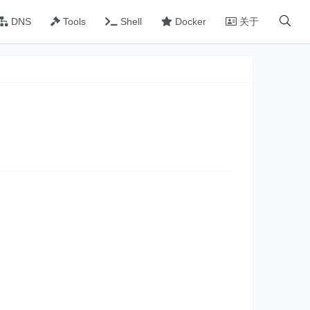
DNS
Tools
Shell
Docker
关于