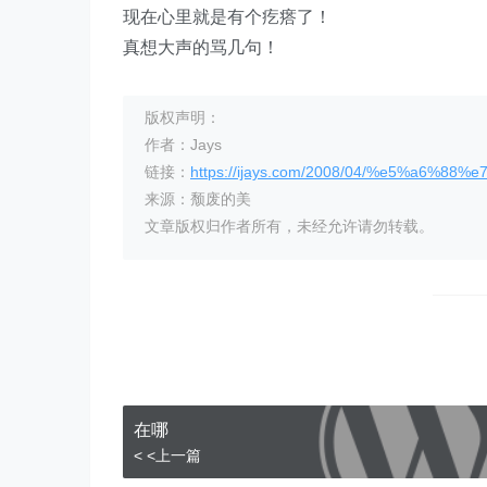
现在心里就是有个疙瘩了！
真想大声的骂几句！
版权声明：
作者：Jays
链接：
https://ijays.com/2008/04/%e5%a6%88%e
来源：颓废的美
文章版权归作者所有，未经允许请勿转载。
在哪
< <上一篇