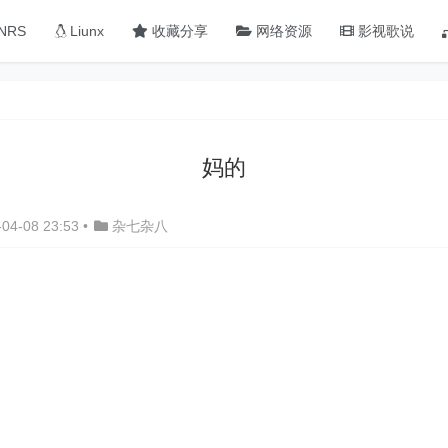
NRS
Liunx
收藏分享
网络资源
影视歌说
妈的
04-08 23:53
•
杂七杂八