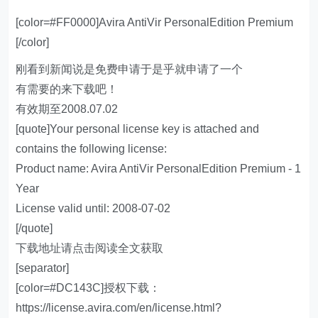
[color=#FF0000]Avira AntiVir PersonalEdition Premium
[/color]
刚看到新闻说是免费申请于是乎就申请了一个
有需要的来下载吧！
有效期至2008.07.02
[quote]Your personal license key is attached and
contains the following license:
Product name: Avira AntiVir PersonalEdition Premium - 1
Year
License valid until: 2008-07-02
[/quote]
下载地址请点击阅读全文获取
[separator]
[color=#DC143C]授权下载：
https://license.avira.com/en/license.html?