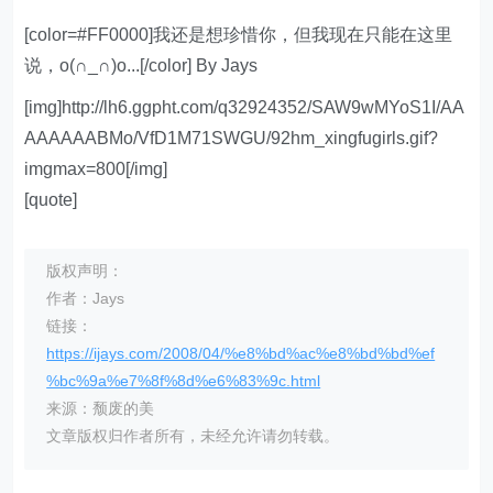
[color=#FF0000]我还是想珍惜你，但我现在只能在这里
说，o(∩_∩)o...[/color] By Jays
[img]http://lh6.ggpht.com/q32924352/SAW9wMYoS1I/AA
AAAAAABMo/VfD1M71SWGU/92hm_xingfugirls.gif?
imgmax=800[/img]
[quote]
版权声明：
作者：Jays
链接：
https://ijays.com/2008/04/%e8%bd%ac%e8%bd%bd%ef
%bc%9a%e7%8f%8d%e6%83%9c.html
来源：颓废的美
文章版权归作者所有，未经允许请勿转载。