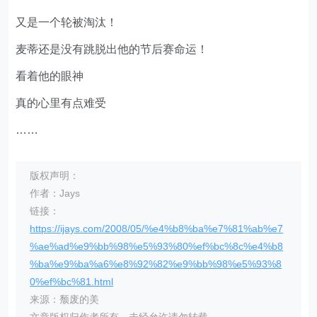
又是一个轮被淘汰！
麦蒂还是没有跳脱出他的节后赛命运！
看着他的眼神
真的心里有点难受
……
版权声明：
作者：Jays
链接：
https://ijays.com/2008/05/%e4%b8%ba%e7%81%ab%e7
%ae%ad%e9%bb%98%e5%93%80%ef%bc%8c%e4%b8
%ba%e9%ba%a6%e8%92%82%e9%bb%98%e5%93%8
0%ef%bc%81.html
来源：颓废的美