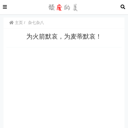
主页
杂七杂八
为火箭默哀，为麦蒂默哀！