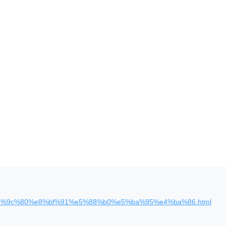
a0%e6%9c%80%e8%bf%91%e5%88%b0%e5%ba%95%e4%ba%86.html