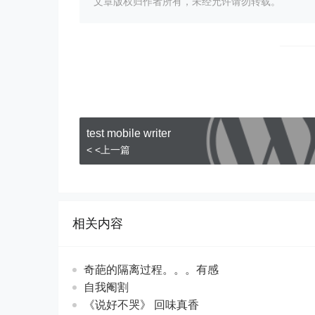
文章版权归作者所有，未经允许请勿转载。
test mobile writer
< <上一篇
相关内容
奇葩的隔离过程。。。有感
自我阉割
《说好不哭》 回味真香