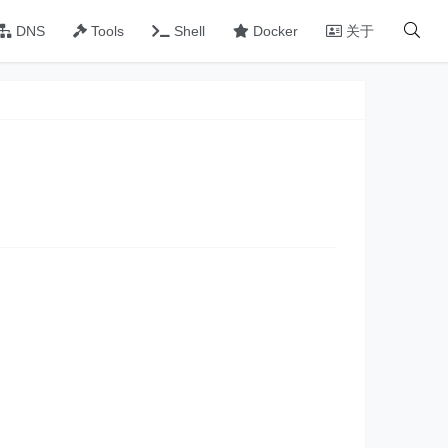
DNS
Tools
Shell
Docker
关于