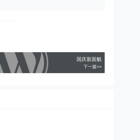
国庆新面貌
下一篇>>