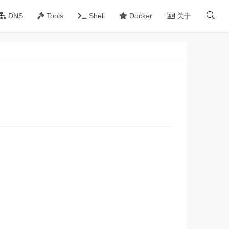
DNS
Tools
Shell
Docker
关于