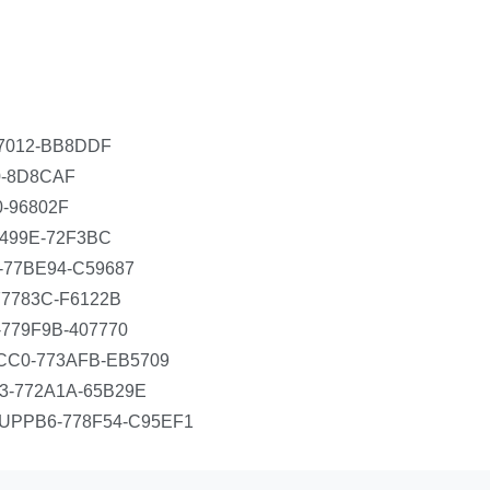
7012-BB8DDF
0-8D8CAF
-96802F
499E-72F3BC
-77BE94-C59687
7783C-F6122B
779F9B-407770
CC0-773AFB-EB5709
3-772A1A-65B29E
PUPPB6-778F54-C95EF1