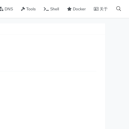
DNS
Tools
Shell
Docker
关于