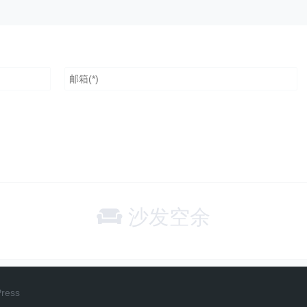
沙发空余
ress