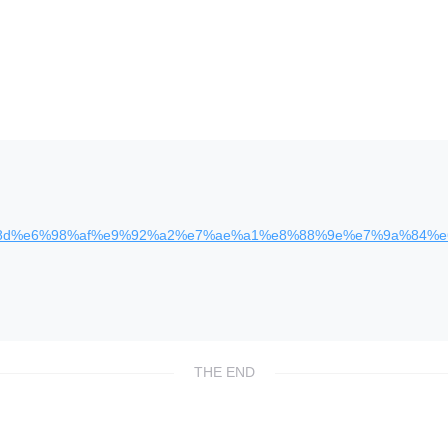
e6%89%8d%e6%98%af%e9%92%a2%e7%ae%a1%e8%88%9e%e7%9a%8
THE END