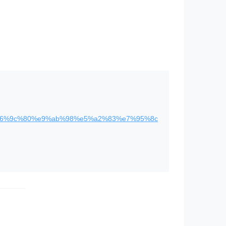
4%e6%9c%80%e9%ab%98%e5%a2%83%e7%95%8c