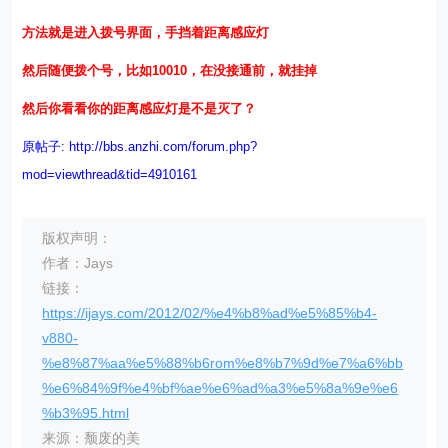
方法就是进入拨号界面，手挡着距离感应灯
然后随便拨个号，比如10010，在没接通前，就挂掉
然后你看看你的距离感应灯是不是灭了？
原帖子: http://bbs.anzhi.com/forum.php?
mod=viewthread&tid=4910161
版权声明：
作者：Jays
链接：
https://ijays.com/2012/02/%e4%b8%ad%e5%85%b4-
v880-
%e8%87%aa%e5%88%b6rom%e8%b7%9d%e7%a6%bb
%e6%84%9f%e4%bf%ae%e6%ad%a3%e5%8a%9e%e6
%b3%95.html
来源：颓废的美