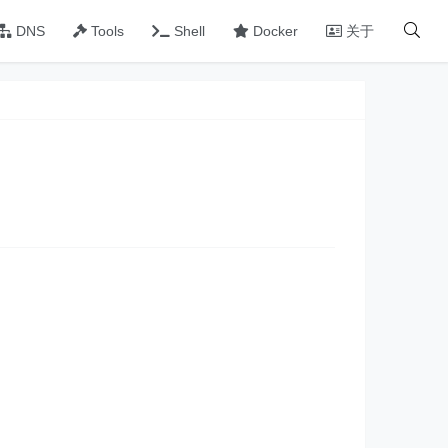
DNS
Tools
Shell
Docker
关于