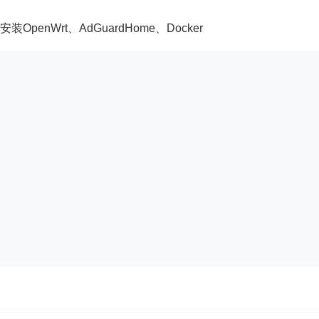
OpenWrt、AdGuardHome、Docker