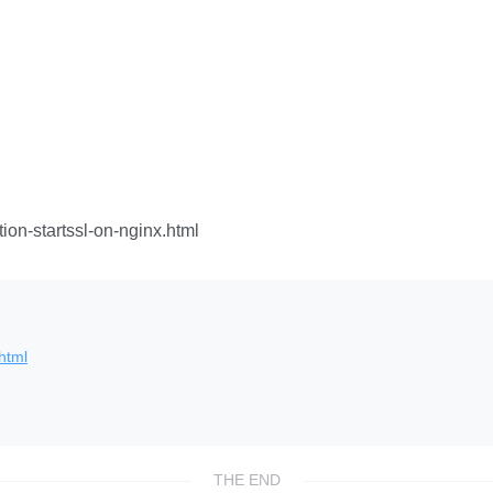
tion-startssl-on-nginx.html
.html
THE END