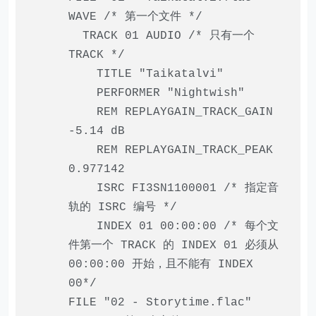
WAVE
/* 第一个文件 */
TRACK
01
AUDIO
/* 只有一个
TRACK */
TITLE
"Taikatalvi"
PERFORMER
"Nightwish"
REM REPLAYGAIN_TRACK_GAIN
-
5.14
dB
REM REPLAYGAIN_TRACK_PEAK
0.977142
ISRC FI3SN1100001
/* 指定音
轨的 ISRC 编号 */
INDEX
01
00
:
00
:
00
/* 每个文
件第一个 TRACK 的 INDEX 01 必须从
00:00:00 开始，且不能有 INDEX
00*/
FILE
"02 - Storytime.flac"