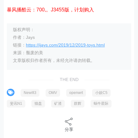
暴风播酷云：700,。J3455版，计划购入
版权声明：
作者：Jays
链接：
https://ijays.com/2019/12/2019-toys.html
来源：颓废的美
文章版权归作者所有，未经允许请勿转载。
THE END
Newifi3
OMV
openwrt
小娱C5
斐讯N1
猫盘
矿渣
群辉
蜗牛星际
分享