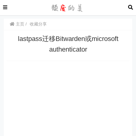
主页
收藏分享
lastpass迁移Bitwarden或microsoft
authenticator