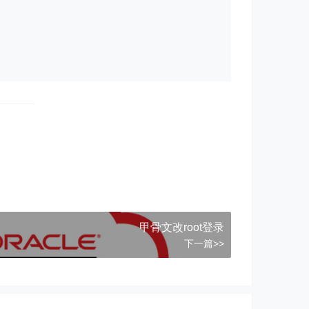
甲骨文改root登录
下一篇>>