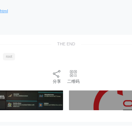
.html
THE END
root
分享
二维码
ns