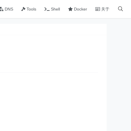
DNS
Tools
Shell
Docker
关于