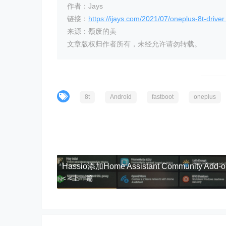
作者：Jays
链接：
https://ijays.com/2021/07/oneplus-8t-driver
来源：颓废的美
文章版权归作者所有，未经允许请勿转载。
8t
Android
fastboot
oneplus
Hassio添加Home Assistant Community Add-o
< <上一篇