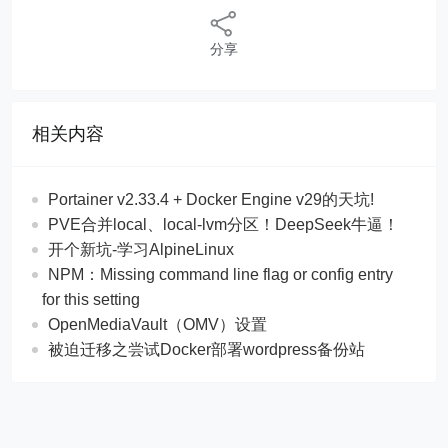
分享
相关内容
Portainer v2.33.4 + Docker Engine v29的天坑!
PVE合并local、local-lvm分区！DeepSeek牛逼！
开个新坑-学习AlpineLinux
NPM：Missing command line flag or config entry
for this setting
OpenMediaVault（OMV）设置
被迫迁移之尝试Docker部署wordpress备份站