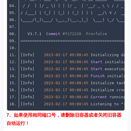
   V3.7.1  
Commit
#f172220  Pro=false
[Info]    
2023
-02
-17
09
:
00
:
45
 Initializing 
data
[Info]    
2023
-02
-17
09
:
00
:
45
Start
 initializin
[Info]    
2023
-02
-17
09
:
00
:
45
Start
 executing 
d
[Info]    
2023
-02
-17
09
:
00
:
45
Finish
 initializi
[Info]    
2023
-02
-17
09
:
00
:
45
 Initialize task q
[Info]    
2023
-02
-17
09
:
00
:
45
[Info]    
2023
-02
-17
09
:
00
:
45
Current
 running 
m
[Info]    
2023
-02
-17
09
:
00
:
45
 Listening 
to
":52
7、如果使用相同端口号，请删除旧容器或者关闭旧容器
自动运行！