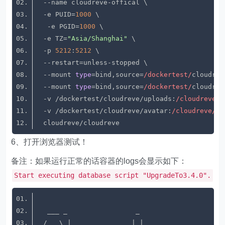
  -e PUID=
1000
   -e PGID=
1000
  -e TZ=
"Asia/Shanghai"
  -p 
5212
:
5212
  --mount 
type
=bind,source=
/dockertest/
cloudrev
  --mount 
type
=bind,source=
/dockertest/
cloudrev
  -v /dockertest/cloudreve/uploads:
/cloudreve/u
  -v /dockertest/cloudreve/avatar:
/cloudreve/
6、打开浏览器测试！
备注：如果运行正常的话容器的logs会显示如下：
Start executing database script "UpgradeTo3.4.0".