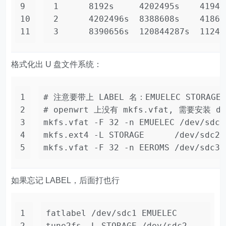
9
 1      8192s     4202495s    41943
10
 2      4202496s  8388608s    41861
11
 3      8390656s  120844287s  11245
格式化出 U 盘文件系统：
1
# 注意要带上 LABEL 名：EMUELEC STORAGE 
2
# openwrt 上没有 mkfs.vfat, 需要安装 dosf
3
mkfs.vfat -F 32 -n EMUELEC /dev/sdc1
4
mkfs.ext4 -L STORAGE      /dev/sdc2
5
mkfs.vfat -F 32 -n EEROMS /dev/sdc3
如果忘记 LABEL，后面打也行
1
fatlabel /dev/sdc1 EMUELEC
2
tune2fs -L STORAGE /dev/sdc2