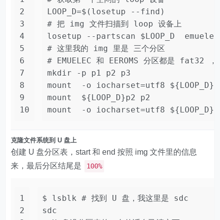
2
LOOP_D=$(losetup --find)
3
# 把 img 文件扫描到 loop 设备上
4
losetup --partscan 
$LOOP_D
  emuele
5
# 这里我的 img 里是 三个分区
6
# EMUELEC 和 EEROMS 分区都是 fat32
7
mkdir
 -p p1 p2 p3
8
mount  -o iocharset=utf8 
${LOOP_D}
p
9
mount  
${LOOP_D}
p2 p2
10
mount  -o iocharset=utf8 
${LOOP_D}
p
克隆文件系统到 U 盘上
创建 U 盘分区表，start 和 end 按照 img 文件里的信息
来，最后分区结尾是
100%
1
$ lsblk 
# 找到 U 盘，我这里是 sdc
2
sdc                                 