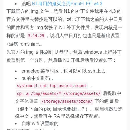
贴吧
N1可用的鬼灭之刃EmuELEC v4.3
下载官方的 img 文件，然后 N1 的补丁文件我用在 4.3 的
官方文件里去替换是可以的。对比了下我之前的人中日月
的固件和官方 img 替换了 N1 补丁文件后，发现内核是一
样的都是
，说明人中日月打包也只是基础设置
3.14.29
+游戏 roms 而已。
先官方的 img 文件刷到 U 盘里，然后 windows 上把补丁
覆盖到第一个分区。然后插 N1 开机启动后设置如下：
emuelec 菜单时区，也可以可以 ssh 上去
ra 的中文乱码，
，
systemctl cat tmp-assets.mount
后提取中
cp -a /tmp/assets/* /storage/assets/
文字体覆盖
下的俩 ttf 后
/storage/assets/ozone/
（似乎下面的 pkg 目录也要处理？）。重启机器后选
择中文，然后再在 RA 里选择保存下配置。
自家 wifi 设置啥的