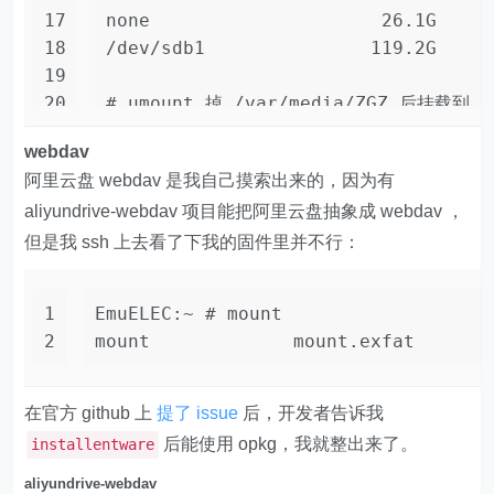
17
none                     26.1G     
18
/dev/sdb1               119.2G   
19
20
# umount 掉 /var/media/ZGZ 后挂载到 /
21
EmuELEC:~ # umount /var/media/ZGZ/
webdav
22
EmuELEC:~ # mount -t exfat -o nonem
阿里云盘 webdav 是我自己摸索出来的，因为有
aliyundrive-webdav 项目能把阿里云盘抽象成 webdav ，
但是我 ssh 上去看了下我的固件里并不行：
1
EmuELEC:~ # mount
2
mount             mount.exfat       
在官方 github 上
提了 issue
后，开发者告诉我
后能使用 opkg，我就整出来了。
installentware
aliyundrive-webdav