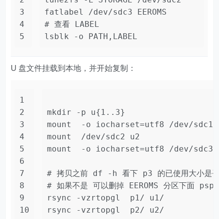
3
fatlabel /dev/sdc3 EEROMS
4
# 查看 LABEL
5
lsblk -o PATH,LABEL
U 盘文件挂载到本地，并开始复制：
1
2
mkdir -p u{1..3}
3
mount  -o iocharset=utf8 /dev/sdc1 
4
mount  /dev/sdc2 u2
5
mount  -o iocharset=utf8 /dev/sdc3 
6
7
# 拷贝之前 df -h 看下 p3 的已使用大小是
8
# 如果不是 可以删掉 EEROMS 分区下面 ps
9
rsync -vzrtopgl  p1/ u1/
10
rsync -vzrtopgl  p2/ u2/