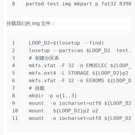
8
parted test.img mkpart p fat32 83906
挂载我们的 img 文件：
1
LOOP_D2=$(losetup --find)
2
losetup --partscan $LOOP_D2  test.i
3
# 创建分区表
4
mkfs.vfat -F 32 -n EMUELEC ${LOOP_D
5
mkfs.ext4 -L STORAGE ${LOOP_D2}p2
6
mkfs.vfat -F 32 -n EEROMS ${LOOP_D2
7
# 挂载
8
mkdir -p u{1..3}
9
mount  -o iocharset=utf8 ${LOOP_D2}
10
mount   ${LOOP_D2}p2 u2
11
mount  -o iocharset=utf8 ${LOOP_D2}