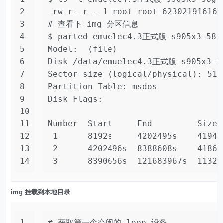
2
-rw-r--r-- 1 root root 62302191616
3
# 查看下 img 分区信息
4
$ parted emuelec4.3正式版-s905x3-58g
5
Model:  (file)
6
Disk /data/emuelec4.3正式版-s905x3-58
7
Sector size (logical/physical): 512
8
Partition Table: msdos
9
Disk Flags: 
10
11
Number  Start     End         Size 
12
 1      8192s     4202495s    41943
13
 2      4202496s  8388608s    41861
14
 3      8390656s  121683967s  11329
img 挂载到本地目录
1
# 获取第一个空闲的 loop 设备