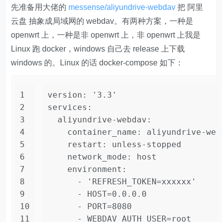
先准备用大佬的
messense/aliyundrive-webdav
把 阿里
云盘 抽象成局域网的 webdav。有两种方案，一种是
openwrt 上，一种是非 openwrt 上，非 openwrt 上我是
Linux 跑 docker，windows 自己去 release 上下载
windows 的。Linux 的话 docker-compose 如下：
1
version:
'3.3'
2
services:
3
aliyundrive-webdav:
4
container_name:
aliyundrive-web
5
restart:
unless-stopped
6
network_mode:
host
7
environment:
8
-
'REFRESH_TOKEN=xxxxxx'
9
-
HOST=0.0.0.0
10
-
PORT=8080
11
-
WEBDAV_AUTH_USER=root