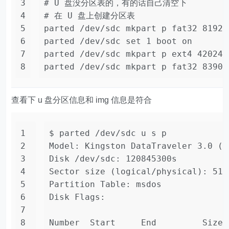
3
# U 盘没分区表的，有的话自己清空下
4
# 在 U 盘上创建分区表
5
parted /dev/sdc mkpart p fat32 8192s
6
parted /dev/sdc 
set
 1 boot on
7
parted /dev/sdc mkpart p ext4 420249
8
parted /dev/sdc mkpart p fat32 83906
查看下 u 盘分区信息和 img 信息是符合
1
$ parted /dev/sdc u s p
2
Model: Kingston DataTraveler 3.0 (s
3
Disk /dev/sdc: 120845300s
4
Sector size (logical/physical): 512
5
Partition Table: msdos
6
Disk Flags: 
7
8
Number  Start     End         Size 