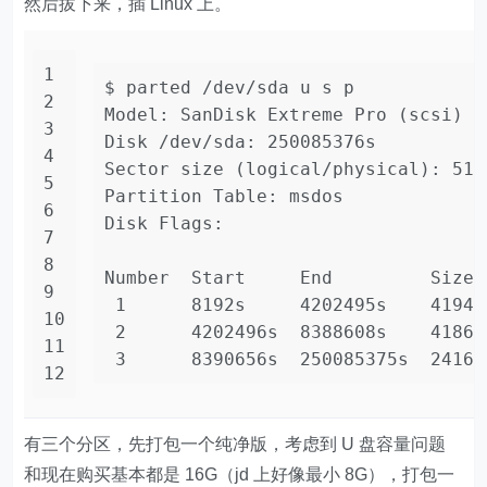
然后拔下来，插 Linux 上。
1
$ parted /dev/sda u s p
2
Model: SanDisk Extreme Pro (scsi)
3
Disk /dev/sda: 250085376s
4
Sector size (logical/physical): 512
5
Partition Table: msdos
6
Disk Flags: 
7
8
Number  Start     End         Size 
9
 1      8192s     4202495s    41943
10
 2      4202496s  8388608s    41861
11
 3      8390656s  250085375s  24169
12
有三个分区，先打包一个纯净版，考虑到 U 盘容量问题
和现在购买基本都是 16G（jd 上好像最小 8G），打包一