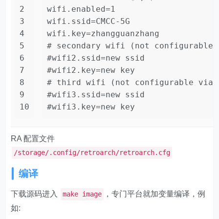
2
wifi.enabled=1
3
wifi.ssid=CMCC-5G
4
wifi.key=zhangguanzhang
5
# secondary wifi (not configurable 
6
#wifi2.ssid=new ssid
7
#wifi2.key=new key
8
# third wifi (not configurable via 
9
#wifi3.ssid=new ssid
10
#wifi3.key=new key
RA 配置文件
/storage/.config/retroarch/retroarch.cfg
编译
下载源码进入
，专门平台就加变量编译，例
make image
如: