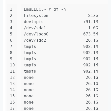
1
EmuELEC:~ # df -h
2
Filesystem                Size     
3
devtmpfs                791.1M     
4
/dev/sda1                 1.0G    6
5
/dev/loop0              673.5M    6
6
/dev/sda2                26.1G     
7
tmpfs                   902.1M     
8
tmpfs                   902.1M     
9
tmpfs                   902.1M     
10
tmpfs                   902.1M     
11
tmpfs                   902.1M     
12
none                     26.1G     
13
none                     26.1G     
14
none                     26.1G     
15
none                     26.1G     
16
none                     26.1G     
17
none                     26.1G     