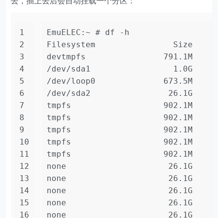
去，插上去后会自动挂载一个分区：
1
EmuELEC:~ # df -h
2
Filesystem                Size     
3
devtmpfs                791.1M     
4
/dev/sda1                 1.0G    6
5
/dev/loop0              673.5M    6
6
/dev/sda2                26.1G     
7
tmpfs                   902.1M     
8
tmpfs                   902.1M     
9
tmpfs                   902.1M     
10
tmpfs                   902.1M     
11
tmpfs                   902.1M     
12
none                     26.1G     
13
none                     26.1G     
14
none                     26.1G     
15
none                     26.1G     
16
none                     26.1G     