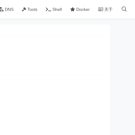
DNS
Tools
Shell
Docker
关于