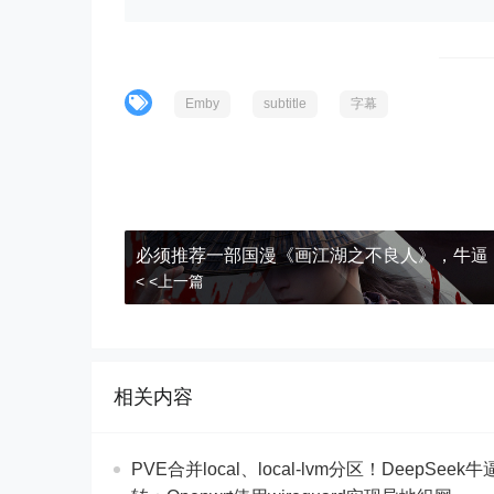
Emby
subtitle
字幕
必须推荐一部国漫《画江湖之不良人》，牛逼
< <上一篇
相关内容
PVE合并local、local-lvm分区！DeepSeek