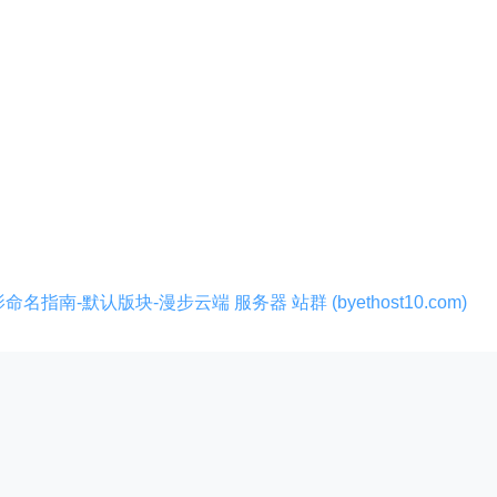
影命名指南-默认版块-漫步云端 服务器 站群 (byethost10.com)