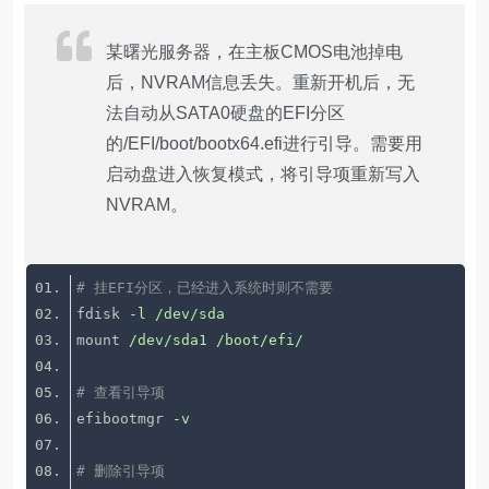
某曙光服务器，在主板CMOS电池掉电
后，NVRAM信息丢失。重新开机后，无
法自动从SATA0硬盘的EFI分区
的/EFI/boot/bootx64.efi进行引导。需要用
启动盘进入恢复模式，将引导项重新写入
NVRAM。
# 挂EFI分区，已经进入系统时则不需要
fdisk
-l /dev/sda
mount
/dev/sda1 /boot/efi/
# 查看引导项
efibootmgr
-v
# 删除引导项