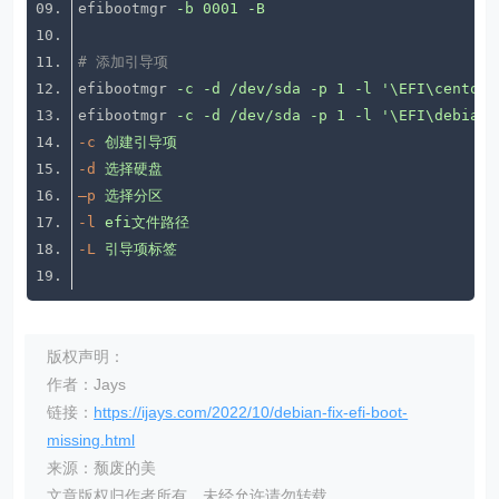
efibootmgr
-b 0001 -B
# 添加引导项
efibootmgr
-c -d /dev/sda -p 1 -l '\EFI\centos\
efibootmgr
-c -d /dev/sda -p 1 -l '\EFI\debian\
-c
创建引导项
-d
选择硬盘
–p
选择分区
-l
efi文件路径
-L
引导项标签
版权声明：
作者：Jays
链接：
https://ijays.com/2022/10/debian-fix-efi-boot-
missing.html
来源：颓废的美
文章版权归作者所有，未经允许请勿转载。