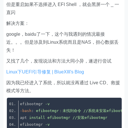
但是重启如果不选择进入 EFI Shell ，就会黑屏一个 _ 一
直闪
解决方案：
google，baidu了一下，这个与我遇到的情况最接
近。。。但是涉及到Linux系统而且是NAS，担心数据丢
失！
又找了几个，发现说法和方法大同小异，遂进行尝试
Linux下UEFI引导修复 | BlueXIII's Blog
因为我已经进入了系统，所以就没再通过 Live CD、救援
模式等方法。
efibootmgr
-v
-bash
: 
efibootmgr：未找到命令 //系统未安装efibootmg
apt
install efibootmgr //安装efibootmgr
efibootmgr
-v