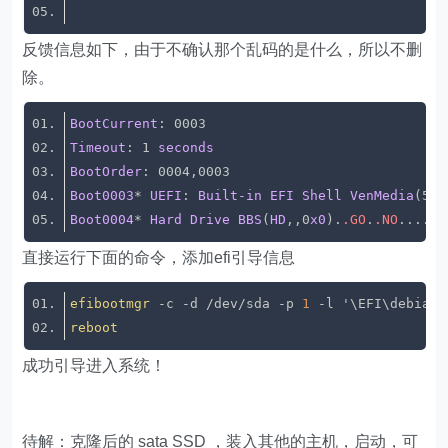
反馈信息如下，由于不确认那个乱码的是什么，所以不删
除。
BootCurrent
Timeout
: 1 
seconds
BootOrder
Boot0003
* 
UEFI
: 
Built-in
EFI
Shell
VenMedia
(502
Boot0004
* 
Hard
Drive
BBS
(
HD
,,0
x0
).
.GO
.
.NO
......
直接运行下面的命令，添加efi引导信息
efibootmgr
 -c -d /dev/sda -p 
1
 -l '\EFI\debian\
reboot
成功引导进入系统！
待解：克隆后的 sata SSD ，装入其他的主机，启动，可