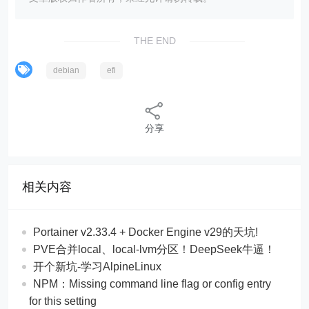
THE END
debian
efi
分享
相关内容
Portainer v2.33.4 + Docker Engine v29的天坑!
PVE合并local、local-lvm分区！DeepSeek牛逼！
开个新坑-学习AlpineLinux
NPM：Missing command line flag or config entry
for this setting