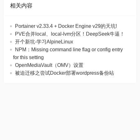
相关内容
Portainer v2.33.4 + Docker Engine v29的天坑!
PVE合并local、local-lvm分区！DeepSeek牛逼！
开个新坑-学习AlpineLinux
NPM：Missing command line flag or config entry
for this setting
OpenMediaVault（OMV）设置
被迫迁移之尝试Docker部署wordpress备份站