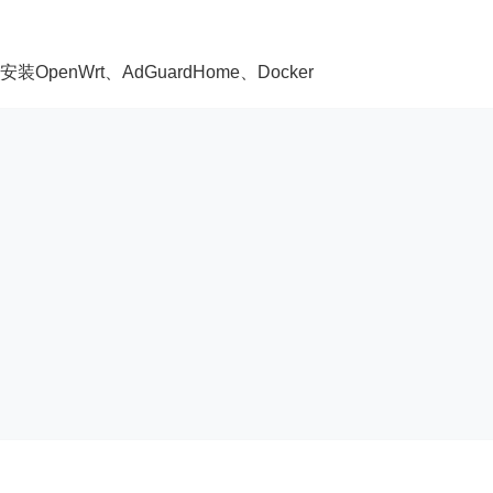
OpenWrt、AdGuardHome、Docker