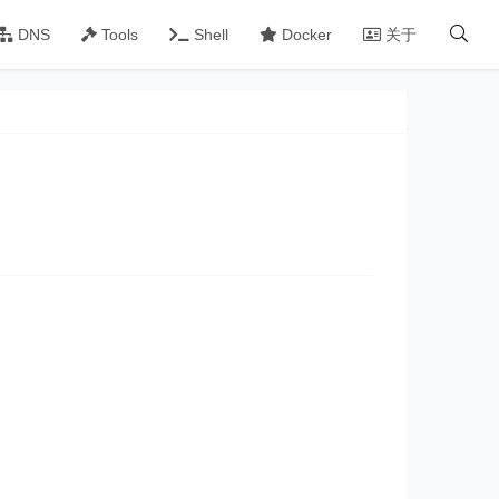
DNS
Tools
Shell
Docker
关于