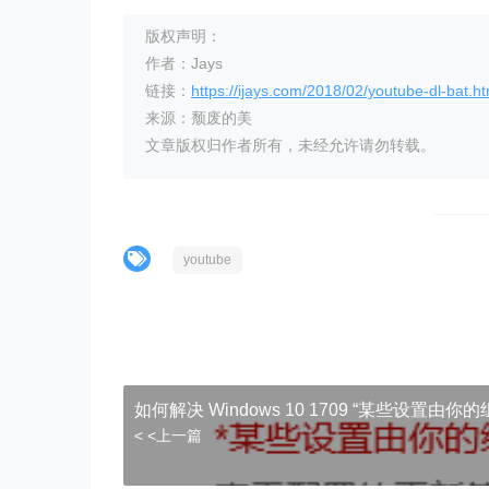
if "%choose%"=="11" set OP=-o D:\
if "%choose%"=="12" set OP=--htt
版权声明：
if "%choose%"=="21" set OP=-o "D
作者：Jays
if "%choose%"=="22" set OP=-o "D
链接：
https://ijays.com/2018/02/youtube-dl-bat.ht
::相关的一些比如代理的设置都写到了上面

来源：颓废的美
文章版权归作者所有，未经允许请勿转载。
:YouGetDown

%youget% %OP% %URL%

exit

youtube
:youtubedlDown

%youtubedl% %OP% %URL%

exit
如何解决 Windows 10 1709 “某些设置由你
< <上一篇