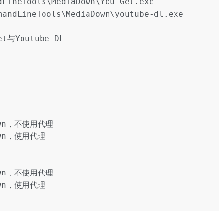
LineTools\MediaDown\You-Get.exe

mandLineTools\MediaDown\youtube-dl.exe

与Youtube-DL

own，不使用代理

own，使用代理

own，不使用代理

own，使用代理
