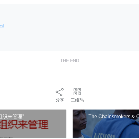
ZeroDown &Goto YouGetDown

p-proxy 127.0.0.1:1080 -o D:\ZeroDown\ &Goto Y
:\ZeroDown\%%(title)s.%%(ext)s" &Goto youtubed
:\ZeroDown\%%(title)s.%%(ext)s" --proxy socks
ml
THE END
分享
二维码
的组织来管理”
The Chainsmokers & Co