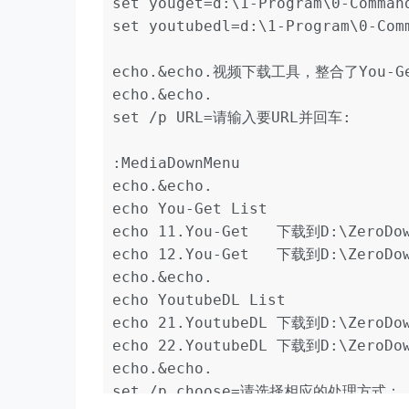
set youget=d:\1-Program\0-Command
set youtubedl=d:\1-Program\0-Com
echo.&echo.视频下载工具，整合了You-Get
echo.&echo.

set /p URL=请输入要URL并回车:

:MediaDownMenu

echo.&echo.

echo You-Get List

echo 11.You-Get   下载到D:\ZeroD
echo 12.You-Get   下载到D:\ZeroD
echo.&echo.

echo YoutubeDL List

echo 21.YoutubeDL 下载到D:\ZeroD
echo 22.YoutubeDL 下载到D:\ZeroD
echo.&echo.

set /p choose=请选择相应的处理方式：
