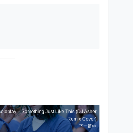
ouGetDown

lDown

5://127.0.0.1:1080/ &Goto youtubedlDown

ldplay – Something Just Like This (DJ Asher
Remix Cover)
下一篇>>